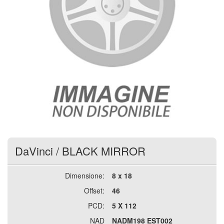
DaVinci
/
BLACK MIRROR
Dimensione:
8 x 18
Offset:
46
PCD:
5 X 112
NAD
NADM198 EST002