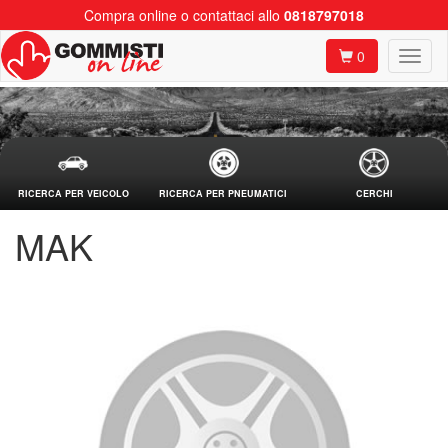
Compra online o contattaci allo
0818797018
0
RICERCA PER VEICOLO
RICERCA PER PNEUMATICI
CERCHI
MAK