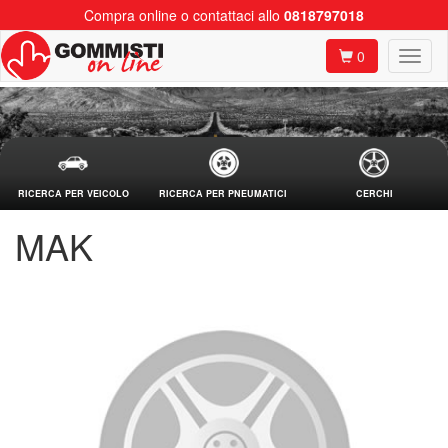
Compra online o contattaci allo
0818797018
0
RICERCA PER VEICOLO
RICERCA PER PNEUMATICI
CERCHI
MAK