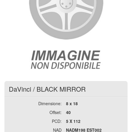
DaVinci
/
BLACK MIRROR
Dimensione:
8 x 18
Offset:
40
PCD:
5 X 112
NAD
NADM198 EST002