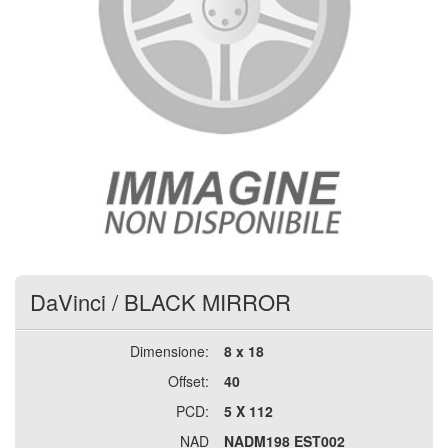
DaVinci
/
BLACK MIRROR
Dimensione:
8 x 18
Offset:
40
PCD:
5 X 112
NAD
NADM198 EST002