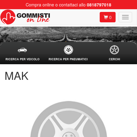
Compra online o contattaci allo
0818797018
0
RICERCA PER VEICOLO
RICERCA PER PNEUMATICI
CERCHI
MAK