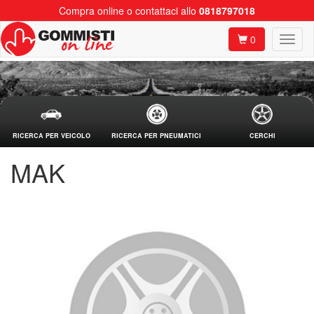
Compra online o contattaci allo
0818797018
0
RICERCA PER VEICOLO
RICERCA PER PNEUMATICI
CERCHI
MAK