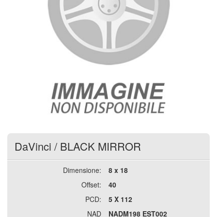
DaVinci
/
BLACK MIRROR
Dimensione:
8 x 18
Offset:
40
PCD:
5 X 112
NAD
NADM198 EST002