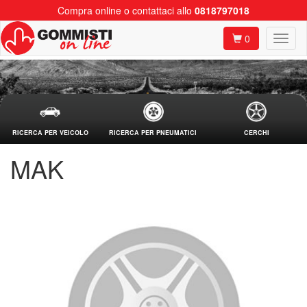
Compra online o contattaci allo
0818797018
0
RICERCA PER VEICOLO
RICERCA PER PNEUMATICI
CERCHI
MAK