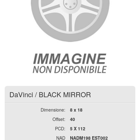
DaVinci
/
BLACK MIRROR
Dimensione:
8 x 18
Offset:
40
PCD:
5 X 112
NAD
NADM198 EST002