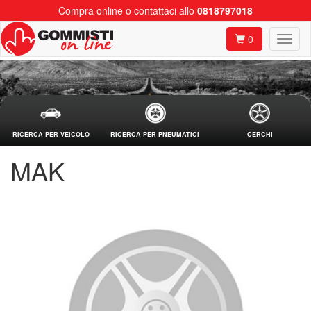
Compra online o contattaci allo
0818797018
0
RICERCA PER VEICOLO
RICERCA PER PNEUMATICI
CERCHI
MAK