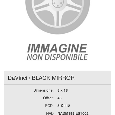
DaVinci
/
BLACK MIRROR
Dimensione:
8 x 18
Offset:
46
PCD:
5 X 112
NAD
NADM198 EST002