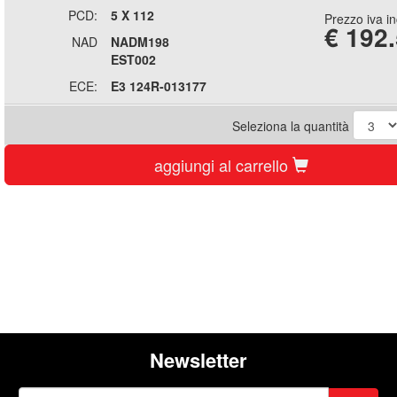
PCD:
5 X 112
Prezzo iva i
€
192
NAD
NADM198
EST002
ECE:
E3 124R-013177
Seleziona la quantità
aggiungi al carrello
Newsletter