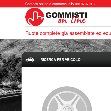
Compra online o contattaci allo
0818797018
Ruote complete già assemblate ed equi
RICERCA PER VEICOLO