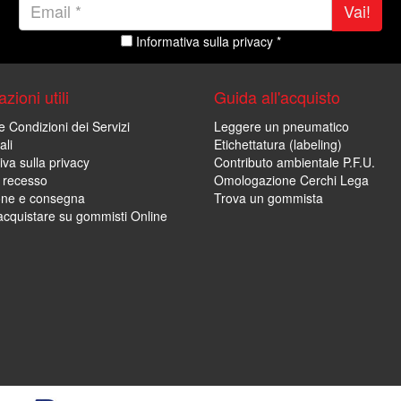
Vai!
Informativa sulla privacy *
zioni utili
Guida all'acquisto
e Condizioni dei Servizi
Leggere un pneumatico
ali
Etichettatura (labeling)
iva sulla privacy
Contributo ambientale P.F.U.
i recesso
Omologazione Cerchi Lega
one e consegna
Trova un gommista
cquistare su gommisti Online