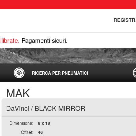
REGISTR
librate.
Pagamenti sicuri.
RICERCA PER PNEUMATICI
MAK
DaVinci
/
BLACK MIRROR
Dimensione:
8 x 18
Offset:
46