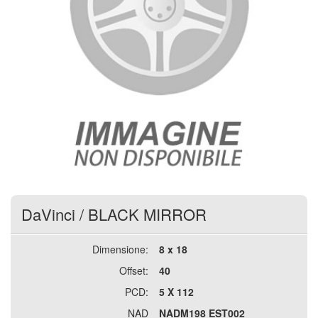
DaVinci
/
BLACK MIRROR
Dimensione:
8 x 18
Offset:
40
PCD:
5 X 112
NAD
NADM198 EST002