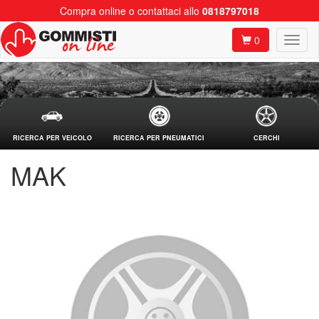
Compra online o contattaci allo
0818797018
0
RICERCA PER VEICOLO
RICERCA PER PNEUMATICI
CERCHI
MAK