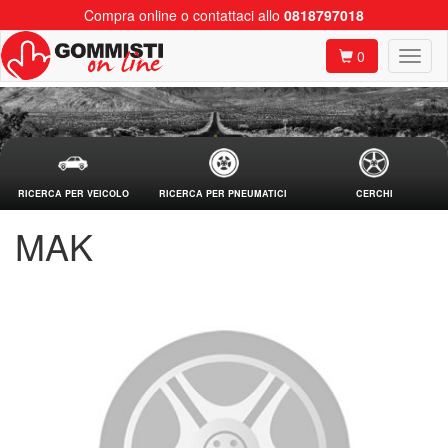
Compra online o contattaci allo
0818797018
0
RICERCA PER VEICOLO
RICERCA PER PNEUMATICI
CERCHI
MAK