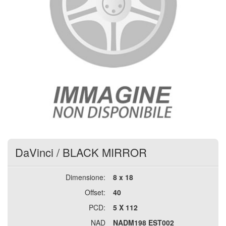
DaVinci
/
BLACK MIRROR
Dimensione:
8 x 18
Offset:
40
PCD:
5 X 112
NAD
NADM198 EST002