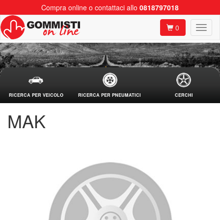
Compra online o contattaci allo
0818797018
0
RICERCA PER VEICOLO
RICERCA PER PNEUMATICI
CERCHI
MAK