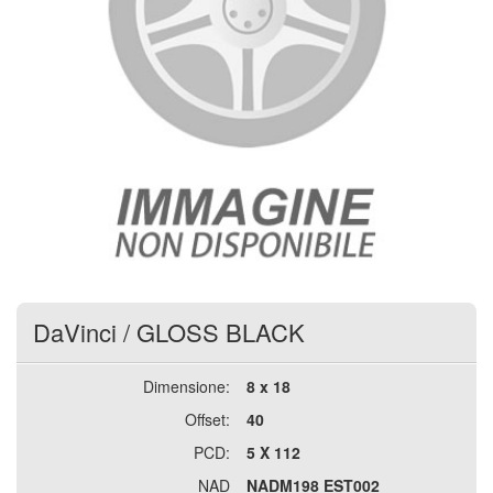
DaVinci
/
GLOSS BLACK
Dimensione:
8 x 18
Offset:
40
PCD:
5 X 112
NAD
NADM198 EST002