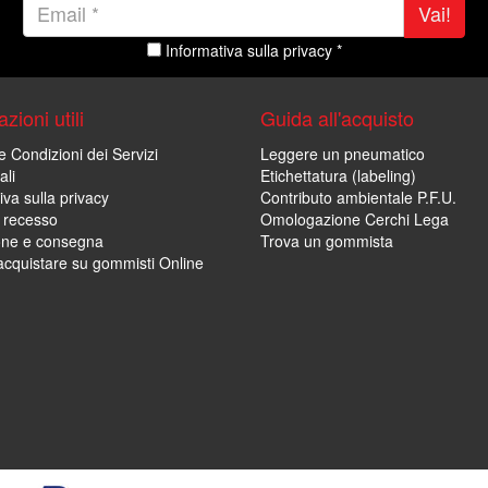
Vai!
Informativa sulla privacy *
zioni utili
Guida all'acquisto
e Condizioni dei Servizi
Leggere un pneumatico
ali
Etichettatura (labeling)
iva sulla privacy
Contributo ambientale P.F.U.
i recesso
Omologazione Cerchi Lega
one e consegna
Trova un gommista
cquistare su gommisti Online