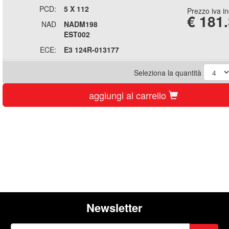
PCD:
5 X 112
Prezzo iva i
€
181
NAD
NADM198
EST002
ECE:
E3 124R-013177
Seleziona la quantità
aggiungi al carrello
Newsletter