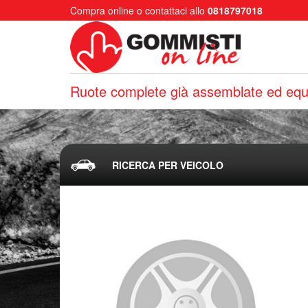
Compra online o contattaci allo
0818797018
Ruote complete già assemblate ed equi
RICERCA PER VEICOLO