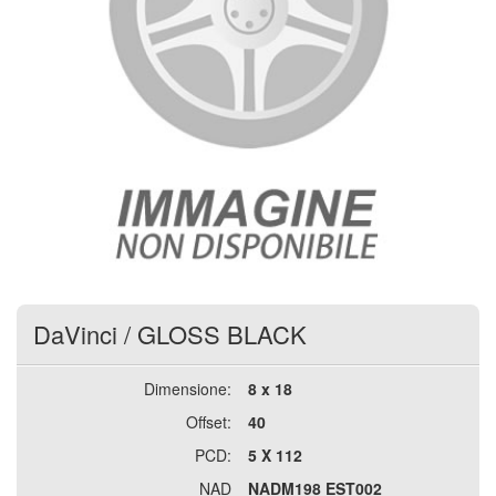
DaVinci
/
GLOSS BLACK
Dimensione:
8 x 18
Offset:
40
PCD:
5 X 112
NAD
NADM198 EST002