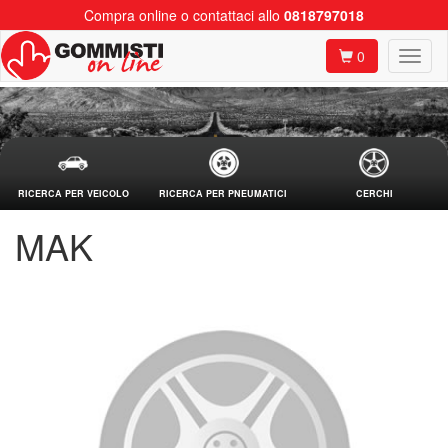
Compra online o contattaci allo
0818797018
0
RICERCA PER VEICOLO
RICERCA PER PNEUMATICI
CERCHI
MAK