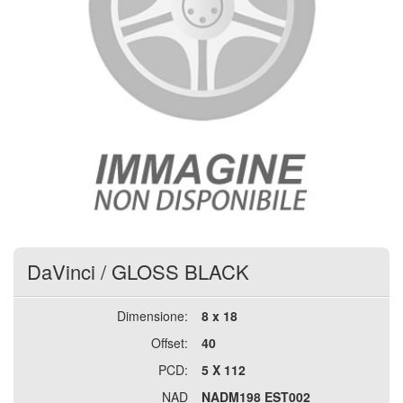
DaVinci
/
GLOSS BLACK
Dimensione:
8 x 18
Offset:
40
PCD:
5 X 112
NAD
NADM198 EST002