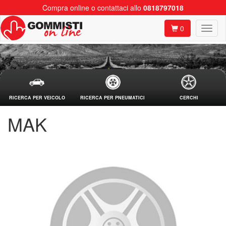
Compra online o contattaci allo
0818797018
0
RICERCA PER VEICOLO
RICERCA PER PNEUMATICI
CERCHI
MAK