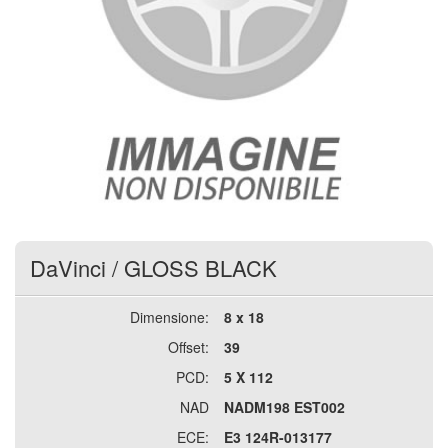
DaVinci
/
GLOSS BLACK
Dimensione:
8 x 18
Offset:
39
PCD:
5 X 112
NAD
NADM198 EST002
ECE:
E3 124R-013177