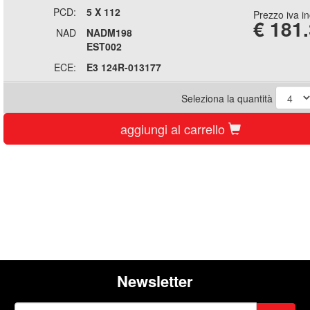
PCD:
5 X 112
Prezzo iva i
€
181
NAD
NADM198
EST002
ECE:
E3 124R-013177
Seleziona la quantità
aggiungi al carrello
Newsletter