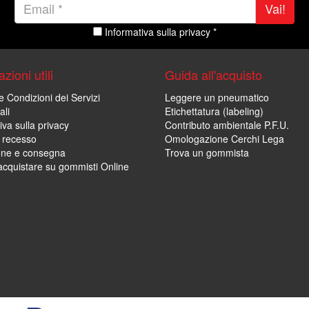
Vai!
Informativa sulla privacy *
zioni utili
Guida all'acquisto
e Condizioni dei Servizi
Leggere un pneumatico
ali
Etichettatura (labeling)
iva sulla privacy
Contributo ambientale P.F.U.
i recesso
Omologazione Cerchi Lega
one e consegna
Trova un gommista
cquistare su gommisti Online