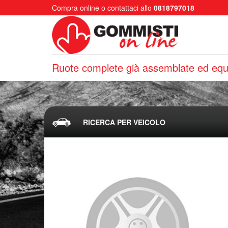
Compra online o contattaci allo
0818797018
Ruote complete già assemblate ed equi
RICERCA PER VEICOLO