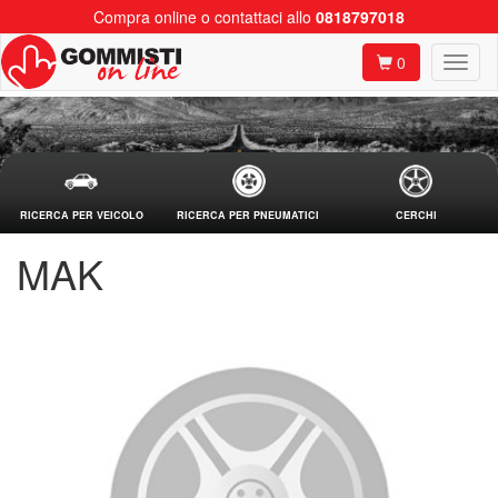
Compra online o contattaci allo
0818797018
0
RICERCA PER VEICOLO
RICERCA PER PNEUMATICI
CERCHI
MAK