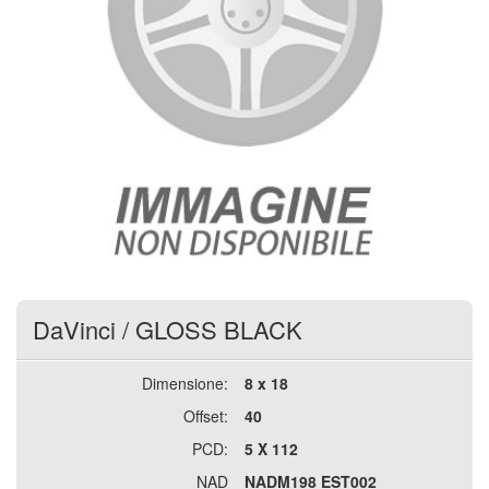
DaVinci
/
GLOSS BLACK
Dimensione:
8 x 18
Offset:
40
PCD:
5 X 112
NAD
NADM198 EST002