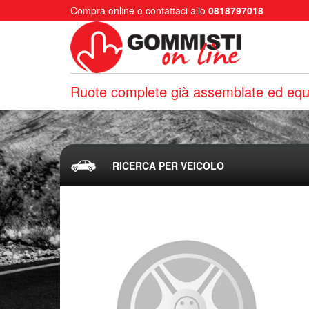
Compra online o contattaci allo
0818797018
Ruote complete già assemblate ed equi
RICERCA PER VEICOLO