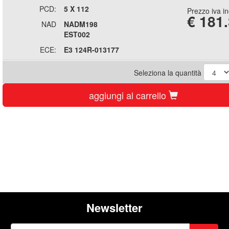
PCD:
5 X 112
Prezzo iva i
€
181
NAD
NADM198
EST002
ECE:
E3 124R-013177
Seleziona la quantità
aggiungi al carrello
Newsletter