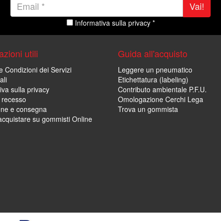
Vai!
Informativa sulla privacy *
zioni utili
Guida all'acquisto
e Condizioni dei Servizi
Leggere un pneumatico
ali
Etichettatura (labeling)
iva sulla privacy
Contributo ambientale P.F.U.
i recesso
Omologazione Cerchi Lega
one e consegna
Trova un gommista
cquistare su gommisti Online