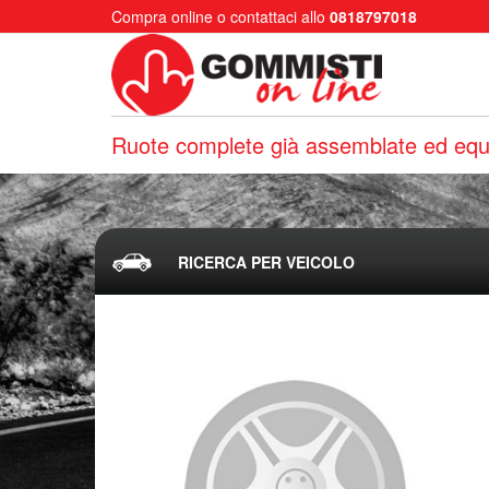
Compra online o contattaci allo
0818797018
Ruote complete già assemblate ed equi
RICERCA PER VEICOLO