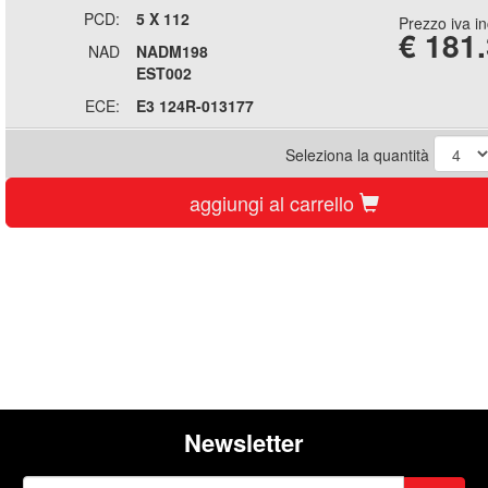
PCD:
5 X 112
Prezzo iva i
€
181
NAD
NADM198
EST002
ECE:
E3 124R-013177
Seleziona la quantità
aggiungi al carrello
Newsletter