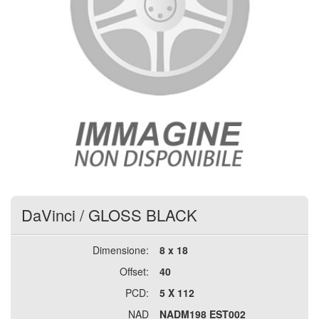
DaVinci
/
GLOSS BLACK
Dimensione:
8 x 18
Offset:
40
PCD:
5 X 112
NAD
NADM198 EST002