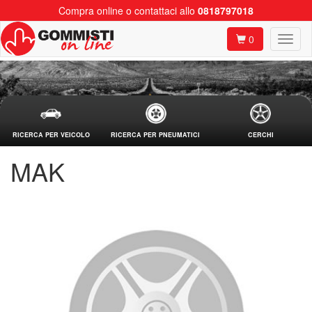
Compra online o contattaci allo
0818797018
0
RICERCA PER VEICOLO
RICERCA PER PNEUMATICI
CERCHI
MAK