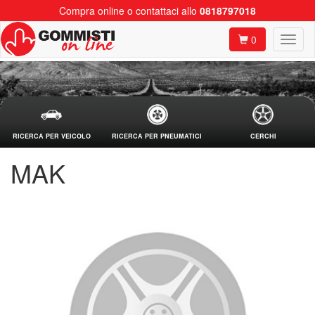
Compra online o contattaci allo
0818797018
0
RICERCA PER VEICOLO
RICERCA PER PNEUMATICI
CERCHI
MAK