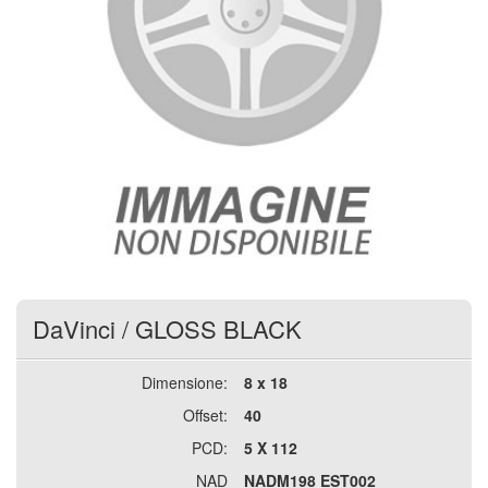
DaVinci
/
GLOSS BLACK
Dimensione:
8 x 18
Offset:
40
PCD:
5 X 112
NAD
NADM198 EST002