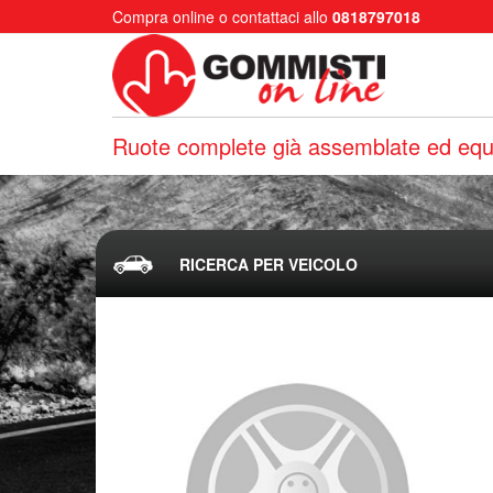
Compra online o contattaci allo
0818797018
Ruote complete già assemblate ed equi
RICERCA PER VEICOLO