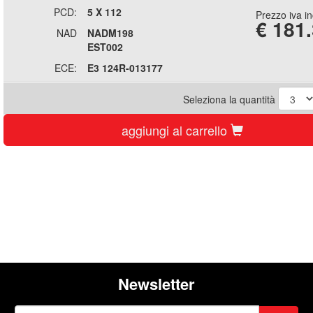
PCD:
5 X 112
Prezzo iva i
€
181
NAD
NADM198
EST002
ECE:
E3 124R-013177
Seleziona la quantità
aggiungi al carrello
Newsletter