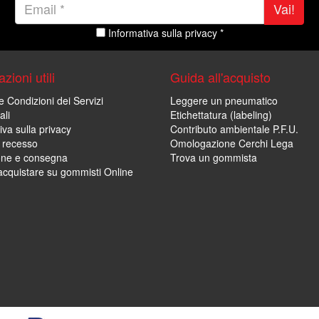
Vai!
Informativa sulla privacy *
zioni utili
Guida all'acquisto
e Condizioni dei Servizi
Leggere un pneumatico
ali
Etichettatura (labeling)
iva sulla privacy
Contributo ambientale P.F.U.
i recesso
Omologazione Cerchi Lega
one e consegna
Trova un gommista
cquistare su gommisti Online