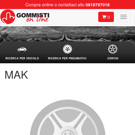
Compra online o contattaci allo
0818797018
0
RICERCA PER VEICOLO
RICERCA PER PNEUMATICI
CERCHI
MAK