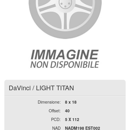
DaVinci
/
LIGHT TITAN
Dimensione:
8 x 18
Offset:
40
PCD:
5 X 112
NAD
NADM198 EST002