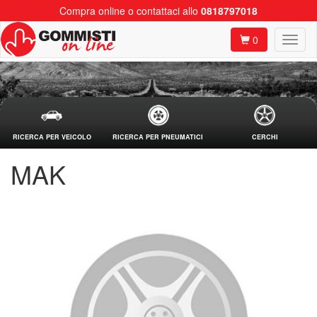
Compra online o contattaci allo
0818797018
0
RICERCA PER VEICOLO
RICERCA PER PNEUMATICI
CERCHI
MAK