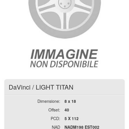
DaVinci
/
LIGHT TITAN
Dimensione:
8 x 18
Offset:
40
PCD:
5 X 112
NAD
NADM198 EST002