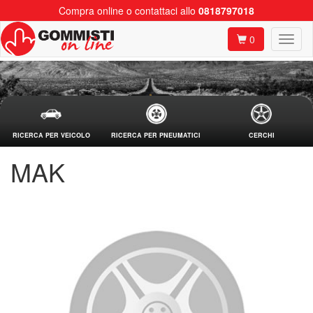
Compra online o contattaci allo
0818797018
0
RICERCA PER VEICOLO
RICERCA PER PNEUMATICI
CERCHI
MAK