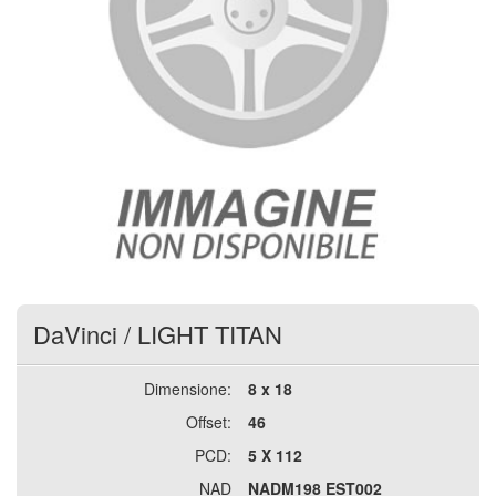
DaVinci
/
LIGHT TITAN
Dimensione:
8 x 18
Offset:
46
PCD:
5 X 112
NAD
NADM198 EST002