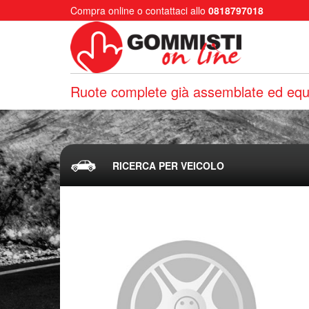
Compra online o contattaci allo
0818797018
Ruote complete già assemblate ed equi
RICERCA PER VEICOLO