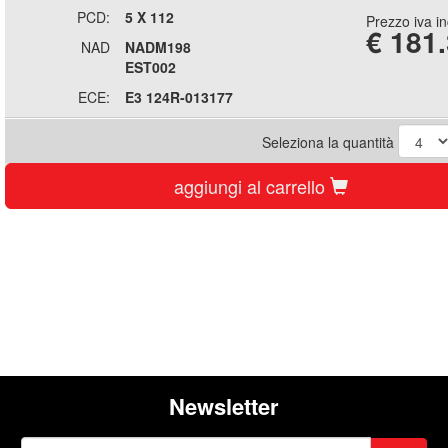
PCD:
5 X 112
Prezzo iva i
€
181
NAD
NADM198
EST002
ECE:
E3 124R-013177
Seleziona la quantità
aggiungi al carrello
Newsletter