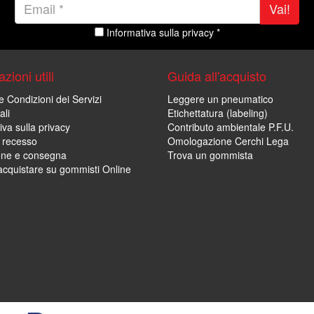
Vai!
Informativa sulla privacy *
zioni utili
Guida all'acquisto
e Condizioni dei Servizi
Leggere un pneumatico
ali
Etichettatura (labeling)
iva sulla privacy
Contributo ambientale P.F.U.
i recesso
Omologazione Cerchi Lega
one e consegna
Trova un gommista
cquistare su gommisti Online