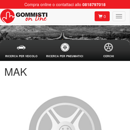
Compra online o contattaci allo
0818797018
0
RICERCA PER VEICOLO
RICERCA PER PNEUMATICI
CERCHI
MAK