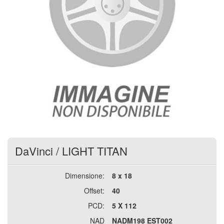
DaVinci
/
LIGHT TITAN
Dimensione:
8 x 18
Offset:
40
PCD:
5 X 112
NAD
NADM198 EST002