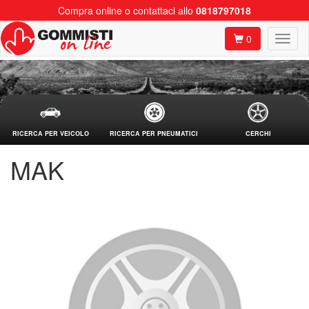
Compra online o contattaci allo
0818797018
0
RICERCA PER VEICOLO
RICERCA PER PNEUMATICI
CERCHI
MAK