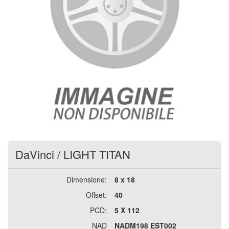
DaVinci
/
LIGHT TITAN
Dimensione:
8 x 18
Offset:
40
PCD:
5 X 112
NAD
NADM198 EST002