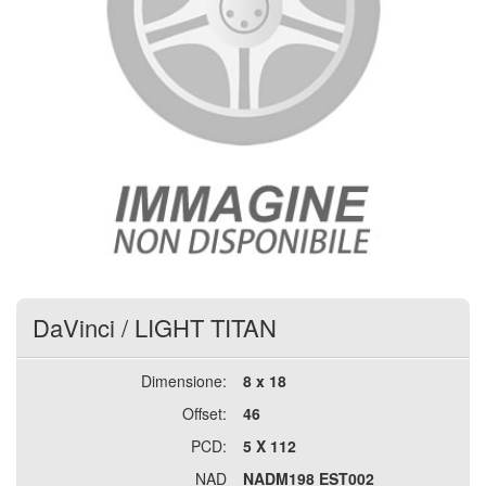
DaVinci
/
LIGHT TITAN
Dimensione:
8 x 18
Offset:
46
PCD:
5 X 112
NAD
NADM198 EST002