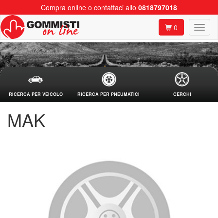
Compra online o contattaci allo
0818797018
0
RICERCA PER VEICOLO
RICERCA PER PNEUMATICI
CERCHI
MAK