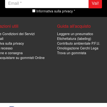
Vai!
Informativa sulla privacy *
zioni utili
Guida all'acquisto
e Condizioni dei Servizi
Leggere un pneumatico
ali
Etichettatura (labeling)
iva sulla privacy
Contributo ambientale P.F.U.
i recesso
Omologazione Cerchi Lega
one e consegna
Trova un gommista
cquistare su gommisti Online