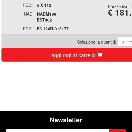
PCD:
5 X 112
Prezzo iva i
€
181
NAD
NADM198
EST002
ECE:
E3 124R-013177
Seleziona la quantità
aggiungi al carrello
Newsletter