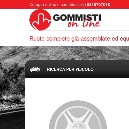
Compra online o contattaci allo
0818797018
Ruote complete già assemblate ed equi
RICERCA PER VEICOLO