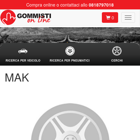
Compra online o contattaci allo
0818797018
0
RICERCA PER VEICOLO
RICERCA PER PNEUMATICI
CERCHI
MAK