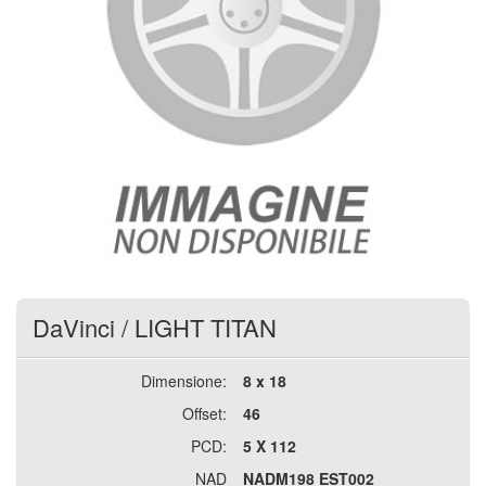
DaVinci
/
LIGHT TITAN
Dimensione:
8 x 18
Offset:
46
PCD:
5 X 112
NAD
NADM198 EST002