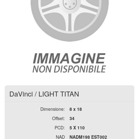
DaVinci
/
LIGHT TITAN
Dimensione:
8 x 18
Offset:
34
PCD:
5 X 110
NAD
NADM198 EST002