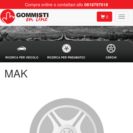
Compra online o contattaci allo
0818797018
0
RICERCA PER VEICOLO
RICERCA PER PNEUMATICI
CERCHI
MAK