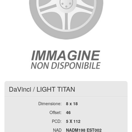
DaVinci
/
LIGHT TITAN
Dimensione:
8 x 18
Offset:
46
PCD:
5 X 112
NAD
NADM198 EST002