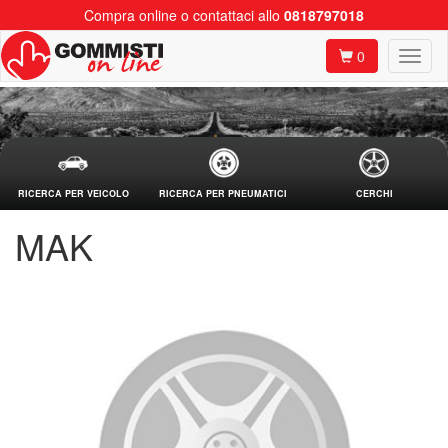
Compra online o contattaci allo
0818797018
0
RICERCA PER VEICOLO
RICERCA PER PNEUMATICI
CERCHI
MAK