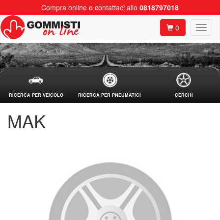
Compra online o contattaci allo
0818797018
0
RICERCA PER VEICOLO
RICERCA PER PNEUMATICI
CERCHI
MAK