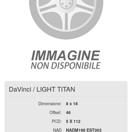
DaVinci
/
LIGHT TITAN
Dimensione:
8 x 18
Offset:
46
PCD:
5 X 112
NAD
NADM198 EST002