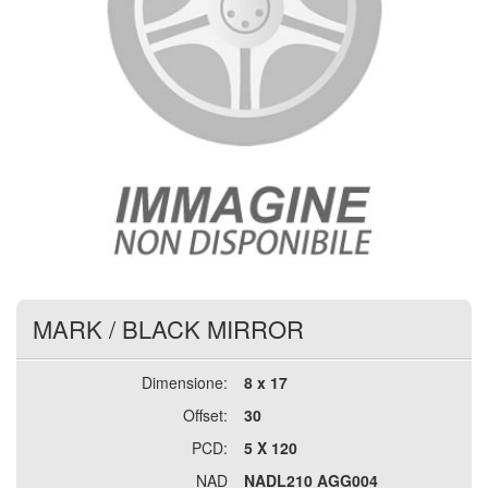
MARK
/
BLACK MIRROR
Dimensione:
8 x 17
Offset:
30
PCD:
5 X 120
NAD
NADL210 AGG004