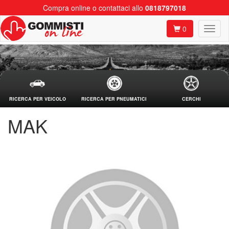
Compra online o contattaci allo
0818797018
0
RICERCA PER VEICOLO
RICERCA PER PNEUMATICI
CERCHI
MAK