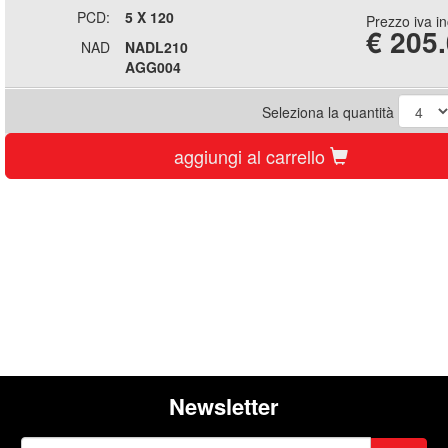
PCD:
5 X 120
Prezzo iva i
€
205
NAD
NADL210
AGG004
Seleziona la quantità
aggiungi al carrello
Newsletter