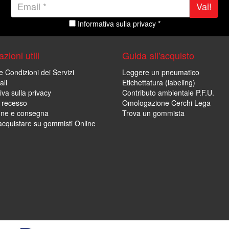
Vai!
Informativa sulla privacy *
zioni utili
Guida all'acquisto
e Condizioni dei Servizi
Leggere un pneumatico
ali
Etichettatura (labeling)
iva sulla privacy
Contributo ambientale P.F.U.
i recesso
Omologazione Cerchi Lega
one e consegna
Trova un gommista
cquistare su gommisti Online