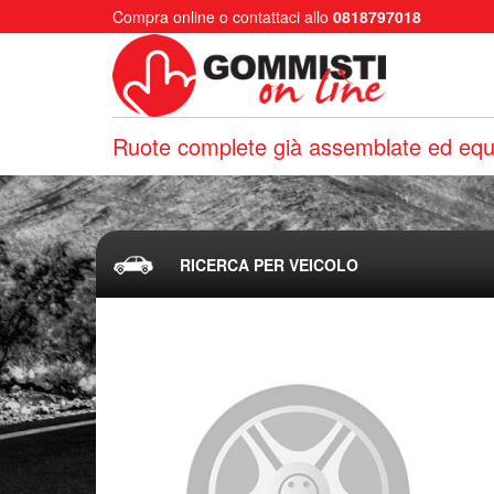
Compra online o contattaci allo
0818797018
Ruote complete già assemblate ed equi
RICERCA PER VEICOLO