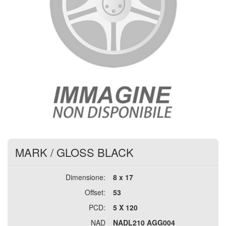
MARK
/
GLOSS BLACK
Dimensione:
8 x 17
Offset:
53
PCD:
5 X 120
NAD
NADL210 AGG004