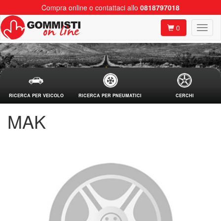
Compra online o contattaci allo
0818797018
0
RICERCA PER VEICOLO
RICERCA PER PNEUMATICI
CERCHI
MAK