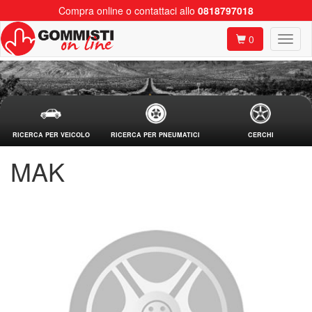
Compra online o contattaci allo
0818797018
0
RICERCA PER VEICOLO
RICERCA PER PNEUMATICI
CERCHI
MAK