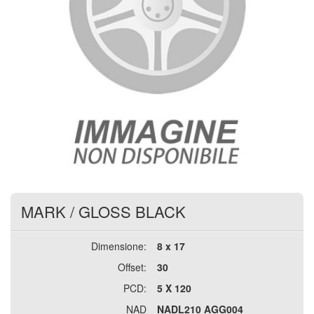
MARK
/
GLOSS BLACK
Dimensione:
8 x 17
Offset:
30
PCD:
5 X 120
NAD
NADL210 AGG004