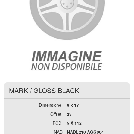
MARK
/
GLOSS BLACK
Dimensione:
8 x 17
Offset:
23
PCD:
5 X 112
NAD
NADL210 AGG004