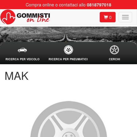
Compra online o contattaci allo
0818797018
0
RICERCA PER VEICOLO
RICERCA PER PNEUMATICI
CERCHI
MAK