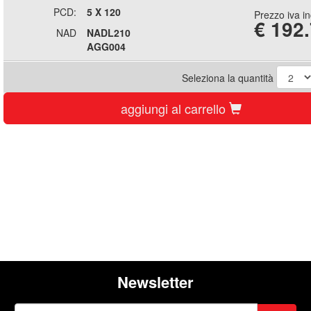
PCD:
5 X 120
Prezzo iva i
€
192
NAD
NADL210
AGG004
Seleziona la quantità
aggiungi al carrello
Newsletter