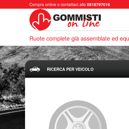
Compra online o contattaci allo
0818797018
Ruote complete già assemblate ed equi
RICERCA PER VEICOLO