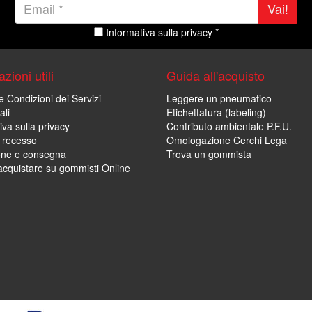
Vai!
Informativa sulla privacy *
zioni utili
Guida all'acquisto
e Condizioni dei Servizi
Leggere un pneumatico
ali
Etichettatura (labeling)
iva sulla privacy
Contributo ambientale P.F.U.
i recesso
Omologazione Cerchi Lega
one e consegna
Trova un gommista
cquistare su gommisti Online