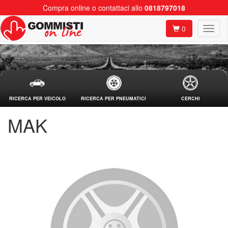
Compra online o contattaci allo
0818797018
0
RICERCA PER VEICOLO
RICERCA PER PNEUMATICI
CERCHI
MAK