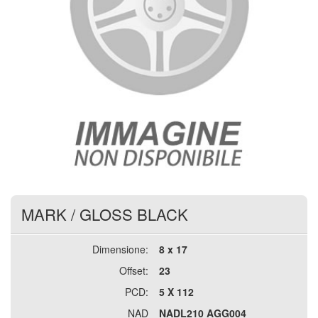
MARK
/
GLOSS BLACK
Dimensione:
8 x 17
Offset:
23
PCD:
5 X 112
NAD
NADL210 AGG004