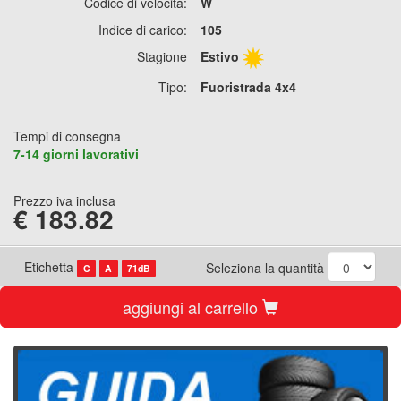
Codice di velocità:
W
Indice di carico:
105
Stagione
Estivo
Tipo:
Fuoristrada 4x4
Tempi di consegna
7-14 giorni lavorativi
Prezzo iva inclusa
€
183.82
Etichetta
Seleziona la quantità
C
A
71dB
aggiungi al carrello