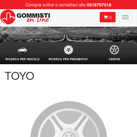
Compra online o contattaci allo
0818797018
0
RICERCA PER VEICOLO
RICERCA PER PNEUMATICI
CERCHI
TOYO